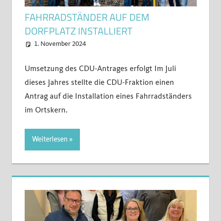
FAHRRADSTÄNDER AUF DEM
DORFPLATZ INSTALLIERT
1. November 2024
CDU-Kettig
Gesellschaft
,
Kettig
,
Kinder
,
Sicherheit
,
Umwelt
Umsetzung des CDU-Antrages erfolgt Im Juli
dieses Jahres stellte die CDU-Fraktion einen
Antrag auf die Installation eines Fahrradständers
im Ortskern.
Weiterlesen