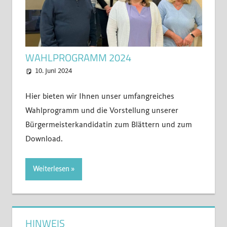
WAHLPROGRAMM 2024
10. Juni 2024
CDU-Kettig
Abfall
,
Beruf
,
Gesellschaft
,
Kettig
,
Kinder
,
Lebensqualität
,
Schule
,
Sicherheit
,
Spielen
,
Technik
,
Umwelt
,
Vereine
,
Versammlung
,
Hier bieten wir Ihnen unser umfangreiches
Wahl
,
Wirtschaft
Wahlprogramm und die Vorstellung unserer
Bürgermeisterkandidatin zum Blättern und zum
Download.
Weiterlesen
HINWEIS